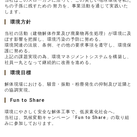
当社はこのスローガンに沿って、この美しい地球環境を私た
ちの子孫に残すための 努力を、事業活動を通じて実践いた
します。
環境方針
当社の活動（建物解体作業及び廃棄物再生処理）が環境に及
ぼす影響を把握し、環境汚染の予防に努める。
環境関連の法規、条例、その他の要求事項を遵守し、環境保
護に努める。
上記の課題実現の為、環境マネジメントシステムを構築し、
社員一丸となって継続的に改善を進める。
環境目標
解体現場における、騒音・振動・粉塵発生の抑制及び近隣と
の協調実現。
Fun to Share
環境にやさしく安全な解体工事で、低炭素化社会へ。
当社は、気候変動キャンペーン「Fun to Share」の取り組
みに参加しております。